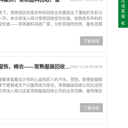
在
线
客
景下，常熟地区的库存布料回收业务展现出了蓬勃的生机与
服
一环。本文将深入探讨常熟回收库存拉链、收购库存布料的
佼佼者——常熟面料回收厂家，分析其独特优势、服务范围
了解详情
服饰，棉衣——常熟服装回收公司
2024-12-24 09:06:56
服都承载着设计师的心血和匠人的汗水。然而，即便是最精
季节更替或生产过量而成为库存。常熟服装回收公司应运而
文将深入探讨这家常熟服装回收公司的业务范畴、服务理念
了解详情