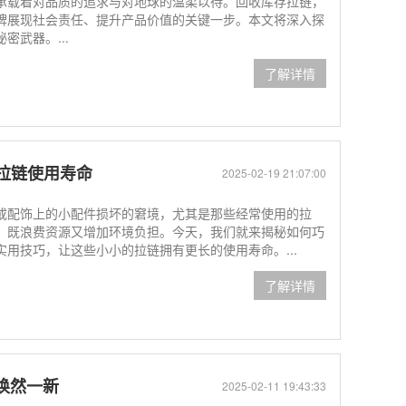
承载着对品质的追求与对地球的温柔以待。回收库存拉链，
牌展现社会责任、提升产品价值的关键一步。本文将深入探
武器。...
了解详情
拉链使用寿命
2025-02-19 21:07:00
或配饰上的小配件损坏的窘境，尤其是那些经常使用的拉
，既浪费资源又增加环境负担。今天，我们就来揭秘如何巧
用技巧，让这些小小的拉链拥有更长的使用寿命。...
了解详情
柜焕然一新
2025-02-11 19:43:33