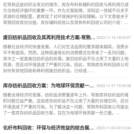
在常熟这座纺织业发达的城市，库存布料和辅料的回收与再利用已成
为当地经济循环的重要一环。作为文案助理，深知这一领域不仅关乎
资源的合理配置，更体现了对环境保护的深刻理解。以下文章是关于
常熟回收库存拉链、库存辅料经验以及常熟布料回收公司的介绍：...
废旧纺织品回收及其再利用技术方案-常熟库存布料回收公司
2023-11-10 19:03:57
随着社会经济的快速发展，人们对生活品质的要求越来越高，消费水
平不断提高。然而，这种高速增长的消费模式也带来了一系列问题，
其中之一就是废旧纺织品的处理。废旧纺织品不仅占用了大量的土地
资源，而且对环境造成了严重的污染。因此，常熟库存布料回收公司
如何有效地回收和再利用废旧纺织品，已经成......
库存纺织品回收方案：为地球环保贡献一份力量-常熟布料回收公司
2023-11-07 15:04:38
随着全球经济的发展，纺织品消费量逐年上升，导致库存纺织品的堆
积问题日益严重。这些库存纺织品不仅占用了大量的仓储空间，还对
环境造成了严重的污染。为了解决这一问题，常熟布料回收公司提出
了一套库存纺织品回收方案，旨在为地球环保贡献一份力量。...
化纤布料回收：环保与经济效益的结合展望-常熟辅料回收公司
2023-11-04 23:13:34