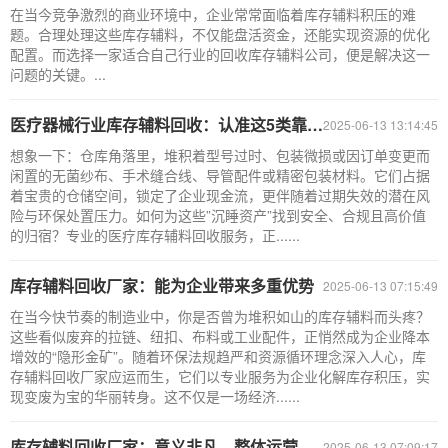
在当今竞争激烈的商业环境中，企业常常面临着库存辅料积压的难
题。合理处理这些库存辅料，不仅能盘活资金，还能实现资源的优化
配置。而选择一家适合自己行业的回收库存辅料公司，便是解决这一
问题的关键。...
医疗器械行业库存辅料回收：认准这5类靠谱服务商
2025-06-13 13:14:45
想象一下：仓库角落里，堆积着型号过时、包装微损或因订单变更而
闲置的无菌纱布、手术缝合线、导管配件或精密包装材料。它们占据
着宝贵的仓储空间，锁定了企业现金流，更伴随着过期失效的潜在风
险与环保处置压力。如何为这些”沉睡资产”找到安全、合规且高价值
的归宿？专业的医疗库存辅料回收服务，正......
库存辅料回收厂家：能为企业带来多重优势
2025-06-13 07:15:49
在当今快节奏的制造业中，你是否曾为堆积如山的库存辅料而头疼？
这些看似废弃的拉链、纽扣、布料或工业配件，正悄然成为企业降本
增效的“隐形金矿”。随着环保法规趋严和资源循环理念深入人心，库
存辅料回收厂家应运而生，它们以专业服务为企业化解库存积压，实
现变废为宝的华丽转身。这不仅是一场经济......
库存辅料回收厂家：意义非凡，整体运营效率高
2025-06-13 07:09:17