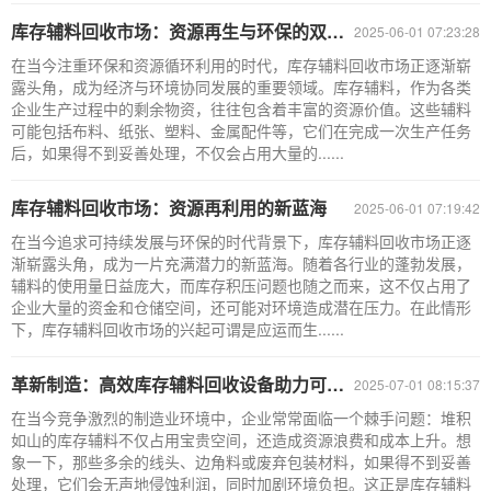
库存辅料回收市场：资源再生与环保的双赢之道
2025-06-01 07:23:28
在当今注重环保和资源循环利用的时代，库存辅料回收市场正逐渐崭
露头角，成为经济与环境协同发展的重要领域。库存辅料，作为各类
企业生产过程中的剩余物资，往往包含着丰富的资源价值。这些辅料
可能包括布料、纸张、塑料、金属配件等，它们在完成一次生产任务
后，如果得不到妥善处理，不仅会占用大量的......
库存辅料回收市场：资源再利用的新蓝海
2025-06-01 07:19:42
在当今追求可持续发展与环保的时代背景下，库存辅料回收市场正逐
渐崭露头角，成为一片充满潜力的新蓝海。随着各行业的蓬勃发展，
辅料的使用量日益庞大，而库存积压问题也随之而来，这不仅占用了
企业大量的资金和仓储空间，还可能对环境造成潜在压力。在此情形
下，库存辅料回收市场的兴起可谓是应运而生......
革新制造：高效库存辅料回收设备助力可持续生产
2025-07-01 08:15:37
在当今竞争激烈的制造业环境中，企业常常面临一个棘手问题：堆积
如山的库存辅料不仅占用宝贵空间，还造成资源浪费和成本上升。想
象一下，那些多余的线头、边角料或废弃包装材料，如果得不到妥善
处理，它们会无声地侵蚀利润，同时加剧环境负担。这正是库存辅料