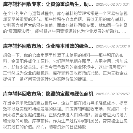
库存辅料回收专家：让资源重焕新生，助力企业降本增效
2025-06-02 07:43:31
在企业的生产与运营过程中，库存辅料的管理常常是一个容易被忽视
却又至关重要的环节。那些堆积在仓库角落、看似无用的库存辅料，
实则蕴含着巨大的潜在价值。而库存辅料回收专家，就如同一位神奇
的“资源魔法师”，能够将这些闲置资源转化为企业发展的新动力。...
库存辅料回收市场：企业降本增效的绿色通道
2025-06-02 07:33:10
想象一下，你的仓库角落里堆满了未使用的辅料——那些积压的布
料、金属配件或化工原料，它们静静地躺在那里，占用空间、增加成
本，却鲜少被关注。在当今竞争激烈的商业环境中，这些“沉睡资产”
正悄然成为企业的新机遇。库存辅料回收市场的兴起，正为无数企业
提供了一条将闲置资源转化为实际价值的捷径......
库存辅料回收市场：隐藏的宝藏与绿色商机
2025-06-02 07:26:57
在当今竞争激烈的商业世界中，企业们都在竭力寻求降低成本、提高
效率以及实现可持续发展的途径。而库存辅料回收市场，就如同一个
尚未被完全发掘的宝藏，正逐渐走进人们的视野，蕴含着巨大的潜力
和无限的可能。库存辅料，作为生产过程中的附属品，常常被企业忽
视其潜在的价值。然而，随着资源的日益稀缺......