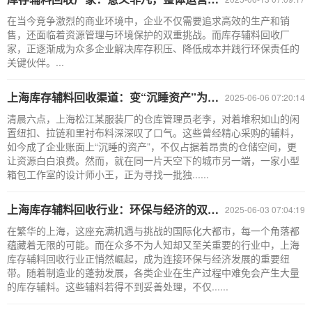
在当今竞争激烈的商业环境中，企业不仅需要追求高效的生产和销
售，还面临着资源管理与环境保护的双重挑战。而库存辅料回收厂
家，正逐渐成为众多企业解决库存积压、降低成本并践行环保责任的
关键伙伴。...
上海库存辅料回收渠道：变“沉睡资产”为循环财富的金钥匙
2025-06-06 07:20:14
清晨六点，上海松江某服装厂的仓库管理员老李，对着堆积如山的闲
置纽扣、拉链和里衬布料深深叹了口气。这些曾经精心采购的辅料，
如今成了企业账面上“沉睡的资产”，不仅占据着昂贵的仓储空间，更
让资源白白浪费。然而，就在同一片天空下的城市另一端，一家小型
箱包工作室的设计师小王，正为寻找一批独......
上海库存辅料回收行业：环保与经济的双赢之道
2025-06-03 07:04:19
在繁华的上海，这座充满机遇与挑战的国际化大都市，每一个角落都
蕴藏着无限的可能。而在众多不为人知却又至关重要的行业中，上海
库存辅料回收行业正悄然崛起，成为连接环保与经济发展的重要纽
带。随着制造业的蓬勃发展，各类企业在生产过程中难免会产生大量
的库存辅料。这些辅料若得不到妥善处理，不仅......