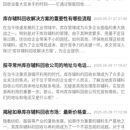
回收设备大显身手的时刻——它通过智能回收......
库存辅料回收解决方案的重要性有哪些流程
2025-05-31 07:21:56
在当今快速发展的工业领域中，库存管理成为众多企业面临的重大挑
战之一。特别是对于库存辅料的管理，由于其种类繁多、用量不定且
易过期，往往给企业带来不小的困扰。如何高效、环保地处理这些库
存辅料，成为了企业降低成本、提升竞争力的关键一环。本文将深入
探讨“库存辅料回收解决方案”，为企业提供......
探寻常州库存辅料回收公司的地址与电话：资源循环的关键节点
2025-05-29 17:19:47
在当今注重资源循环利用的时代，库存辅料的回收处理成为了众多企
业关注的焦点。对于位于常州的企业或个人而言，了解当地库存辅料
回收公司的具体地址和联系电话，无疑是高效处理库存辅料、实现资
源再利用的重要一步。那么，常州库存辅料回收公司究竟有哪些，它
们的地址和电话又是什么呢？...
揭秘如皋库存辅料回收市场：最新价格查询表与行情分析
2025-05-28 17:12:39
随着纺织、服装等产业的蓬勃发展，如皋作为重要的辅料生产基地之
一，其库存辅料的回收与再利用成为了一个不容忽视的话题。对于寻