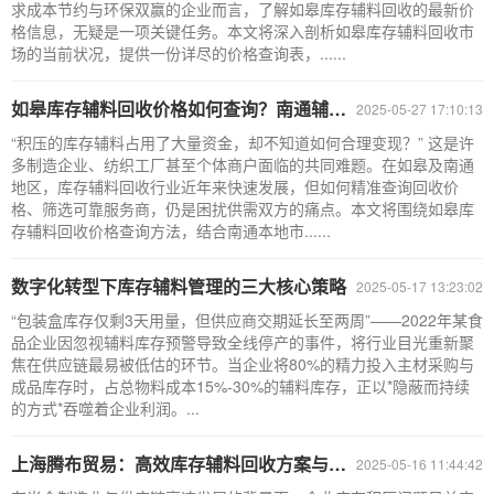
求成本节约与环保双赢的企业而言，了解如皋库存辅料回收的最新价
格信息，无疑是一项关键任务。本文将深入剖析如皋库存辅料回收市
场的当前状况，提供一份详尽的价格查询表，......
如皋库存辅料回收价格如何查询？南通辅料回收全攻略
2025-05-27 17:10:13
“积压的库存辅料占用了大量资金，却不知道如何合理变现？” 这是许
多制造企业、纺织工厂甚至个体商户面临的共同难题。在如皋及南通
地区，库存辅料回收行业近年来快速发展，但如何精准查询回收价
格、筛选可靠服务商，仍是困扰供需双方的痛点。本文将围绕如皋库
存辅料回收价格查询方法，结合南通本地市......
数字化转型下库存辅料管理的三大核心策略
2025-05-17 13:23:02
“包装盒库存仅剩3天用量，但供应商交期延长至两周”——2022年某食
品企业因忽视辅料库存预警导致全线停产的事件，将行业目光重新聚
焦在供应链最易被低估的环节。当企业将80%的精力投入主材采购与
成品库存时，占总物料成本15%-30%的辅料库存，正以*隐蔽而持续
的方式*吞噬着企业利润。...
上海腾布贸易：高效库存辅料回收方案与全流程解析
2025-05-16 11:44:42