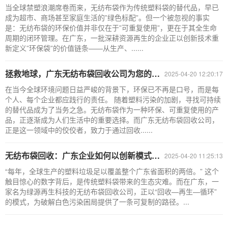
当全球禁塑浪潮席卷而来，无纺布袋作为传统塑料袋的替代品，早已
成为超市、商场甚至家庭生活的”绿色标配”。但一个被忽视的事实
是：无纺布袋的环保价值并非仅在于”可重复使用”，更在于其全生命
周期的闭环管理。在广东，一批深耕资源再生的企业正以创新技术重
新定义”环保袋”的价值链条——从生产、......
拯救地球，广东无纺布袋回收公司为您的环保选择
2025-04-20 12:20:17
在当今全球环境问题日益严峻的背景下，环保已不再是口号，而是每
个人、每个企业都应践行的责任。 随着塑料污染的加剧，寻找可持续
的替代品成为了当务之急。无纺布袋作为一种环保、可重复使用的产
品，正逐渐成为人们生活中的重要选择。而广东无纺布袋回收公司，
正是这一领域中的佼佼者，致力于通过回收......
无纺布袋回收：广东企业如何以创新模式守护绿色未来？
2025-04-20 11:25:13
“每年，全球生产的塑料垃圾足以覆盖整个广东省面积的两倍。” 这个
触目惊心的数字背后，是传统塑料袋带来的生态灾难。而在广东，一
家名为绿源再生科技的无纺布袋回收公司，正以“回收—再生—循环”
的模式，为破解白色污染困局提供了一条可复制的路径。...